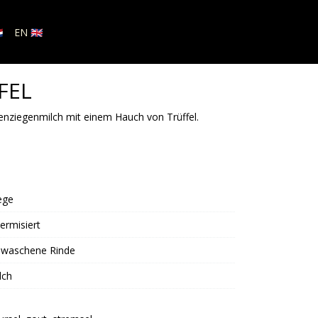

EN 🇬🇧
FEL
enziegenmilch mit einem Hauch von Trüffel.
ege
ermisiert
waschene Rinde
lch