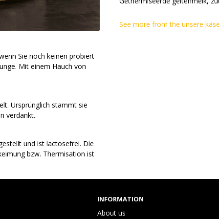
Gethermiseerde geitenmelk, zuu
See more from the unsere käse
wenn Sie noch keinen probiert
Zunge. Mit einem Hauch von
elt. Ursprünglich stammt sie
n verdankt.
tellt und ist lactosefrei. Die
tkeimung bzw. Thermisation ist
INFORMATION
About us