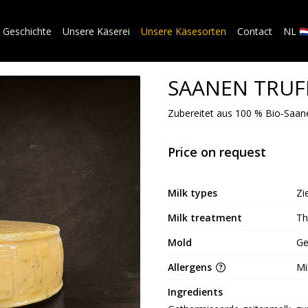
 Geschichte
Unsere Käserei
Unsere Käsesorten
Contact
NL 🇳
SAANEN TRUF
Zubereitet aus 100 % Bio-Saan
Price on request
Milk types
Zi
Milk treatment
Th
Mold
Ge
Allergens
Mi
Ingredients