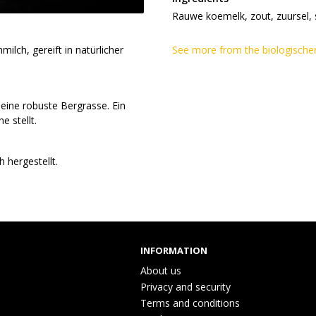
Rauwe koemelk, zout, zuursel, 
ilch, gereift in natürlicher
See more from the biologischer
eine robuste Bergrasse. Ein
e stellt.
 hergestellt.
INFORMATION
About us
Privacy and security
Terms and conditions