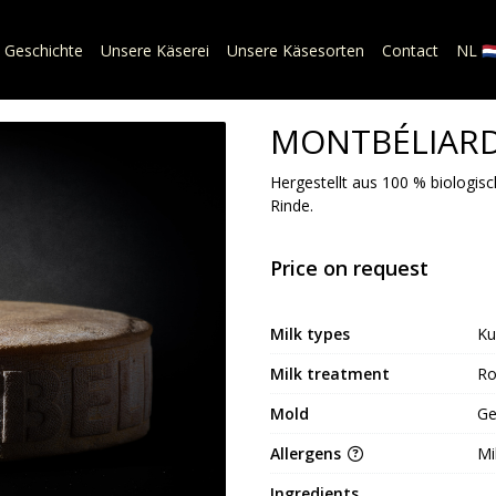
 Geschichte
Unsere Käserei
Unsere Käsesorten
Contact
NL 🇳
MONTBÉLIARD
Hergestellt aus 100 % biologisc
Rinde.
Price on request
Milk types
Ku
Milk treatment
R
Mold
Ge
Allergens
Mi
Ingredients