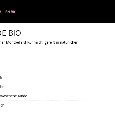

EN 🇬🇧
E BIO
her Montbéliard-Kuhmilch, gereift in natürlicher
h
ohe
waschene Rinde
lch