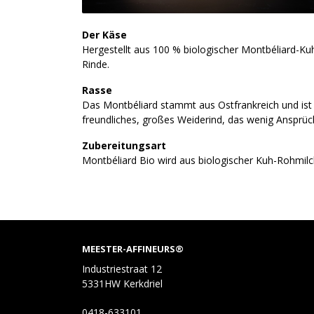
Der Käse
Hergestellt aus 100 % biologischer Montbéliard-Kuhm
Rinde.
Rasse
Das Montbéliard stammt aus Ostfrankreich und ist 
freundliches, großes Weiderind, das wenig Ansprüch
Zubereitungsart
Montbéliard Bio wird aus biologischer Kuh-Rohmilch
MEESTER-AFFINEURS®
Industriestraat 12
5331HW Kerkdriel
0418-633101